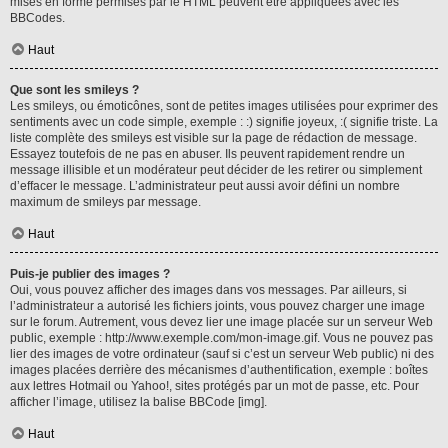
mises en forme permises par le HTML peuvent être appliquées avec les
BBCodes.
Haut
Que sont les smileys ?
Les smileys, ou émoticônes, sont de petites images utilisées pour exprimer des
sentiments avec un code simple, exemple : :) signifie joyeux, :( signifie triste. La
liste complète des smileys est visible sur la page de rédaction de message.
Essayez toutefois de ne pas en abuser. Ils peuvent rapidement rendre un
message illisible et un modérateur peut décider de les retirer ou simplement
d’effacer le message. L’administrateur peut aussi avoir défini un nombre
maximum de smileys par message.
Haut
Puis-je publier des images ?
Oui, vous pouvez afficher des images dans vos messages. Par ailleurs, si
l’administrateur a autorisé les fichiers joints, vous pouvez charger une image
sur le forum. Autrement, vous devez lier une image placée sur un serveur Web
public, exemple : http://www.exemple.com/mon-image.gif. Vous ne pouvez pas
lier des images de votre ordinateur (sauf si c’est un serveur Web public) ni des
images placées derrière des mécanismes d’authentification, exemple : boîtes
aux lettres Hotmail ou Yahoo!, sites protégés par un mot de passe, etc. Pour
afficher l’image, utilisez la balise BBCode [img].
Haut