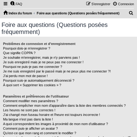
FAQ
S’enregistrer
Connexion
R
Index du forum
Foire aux questions (Questions posées fréquemment)
e
Foire aux questions (Questions posées
c
fréquemment)
h
e
Problèmes de connexion et d’enregistrement
Pourquoi dois-je m’enregistrer ?
r
Que signifie COPPA ?
c
Je souhaite m’enregistrer, mais je n’y parviens pas !
Je suis enregistré mais je ne peux pas me connecter !
h
Pourquoi ne puis-je pas me connecter ?
Je me suis enregistré par le passé mais je ne peux plus me connecter ?!
e
J’ai perdu mon mot de passe !
r
Pourquoi suis-je automatiquement déconnecté ?
À quoi sert « Supprimer les cookies » ?
Paramètres et préférences de l’utilisateur
Comment modifier mes paramètres ?
Comment empêcher mon nom d’apparaître dans la liste des membres connectés ?
Les heures ne sont pas correctes !
J’ai changé mon fuseau horaire et l’heure est toujours incorrecte !
Ma langue n’est pas dans la liste !
A quoi correspondent les images à proximité de mon nom d’utilisateur ?
Comment puis-je afficher un avatar ?
Qu’est-ce que mon rang et comment le modifier ?