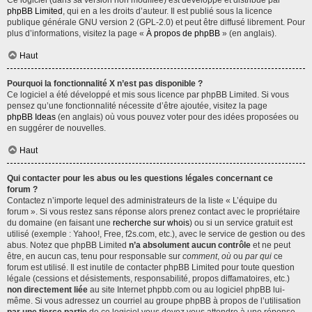
Ce logiciel (dans sa version non modifiée) est développé et distribué par
phpBB Limited
, qui en a les droits d’auteur. Il est publié sous la licence
publique générale GNU version 2 (GPL-2.0) et peut être diffusé librement. Pour
plus d’informations, visitez la page «
À propos de phpBB
» (en anglais).
Haut
Pourquoi la fonctionnalité X n’est pas disponible ?
Ce logiciel a été développé et mis sous licence par phpBB Limited. Si vous
pensez qu’une fonctionnalité nécessite d’être ajoutée, visitez la page
phpBB Ideas
(en anglais) où vous pouvez voter pour des idées proposées ou
en suggérer de nouvelles.
Haut
Qui contacter pour les abus ou les questions légales concernant ce
forum ?
Contactez n’importe lequel des administrateurs de la liste « L’équipe du
forum ». Si vous restez sans réponse alors prenez contact avec le propriétaire
du domaine (en faisant une
recherche sur whois
) ou si un service gratuit est
utilisé (exemple : Yahoo!, Free, f2s.com, etc.), avec le service de gestion ou des
abus. Notez que phpBB Limited
n’a absolument aucun contrôle
et ne peut
être, en aucun cas, tenu pour responsable sur
comment
,
où
ou
par qui
ce
forum est utilisé. Il est inutile de contacter phpBB Limited pour toute question
légale (cessions et désistements, responsabilité, propos diffamatoires, etc.)
non directement liée
au site Internet phpbb.com ou au logiciel phpBB lui-
même. Si vous adressez un courriel au groupe phpBB à propos de l’utilisation