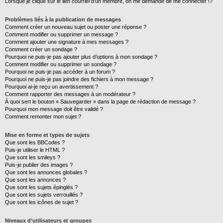
Lorsque je clique sur le lien
courriel
d’un membre, on me demande de me connecter !?
Problèmes liés à la publication de messages
Comment créer un nouveau sujet ou poster une réponse ?
Comment modifier ou supprimer un message ?
Comment ajouter une signature à mes messages ?
Comment créer un sondage ?
Pourquoi ne puis-je pas ajouter plus d’options à mon sondage ?
Comment modifier ou supprimer un sondage ?
Pourquoi ne puis-je pas accéder à un forum ?
Pourquoi ne puis-je pas joindre des fichiers à mon message ?
Pourquoi ai-je reçu un avertissement ?
Comment rapporter des messages à un modérateur ?
À quoi sert le bouton « Sauvegarder » dans la page de rédaction de message ?
Pourquoi mon message doit être validé ?
Comment remonter mon sujet ?
Mise en forme et types de sujets
Que sont les BBCodes ?
Puis-je utiliser le HTML ?
Que sont les smileys ?
Puis-je publier des images ?
Que sont les annonces globales ?
Que sont les annonces ?
Que sont les sujets épinglés ?
Que sont les sujets verrouillés ?
Que sont les icônes de sujet ?
Niveaux d’utilisateurs et groupes