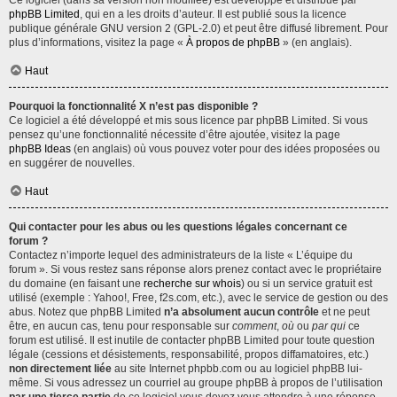
Ce logiciel (dans sa version non modifiée) est développé et distribué par
phpBB Limited
, qui en a les droits d’auteur. Il est publié sous la licence
publique générale GNU version 2 (GPL-2.0) et peut être diffusé librement. Pour
plus d’informations, visitez la page «
À propos de phpBB
» (en anglais).
Haut
Pourquoi la fonctionnalité X n’est pas disponible ?
Ce logiciel a été développé et mis sous licence par phpBB Limited. Si vous
pensez qu’une fonctionnalité nécessite d’être ajoutée, visitez la page
phpBB Ideas
(en anglais) où vous pouvez voter pour des idées proposées ou
en suggérer de nouvelles.
Haut
Qui contacter pour les abus ou les questions légales concernant ce
forum ?
Contactez n’importe lequel des administrateurs de la liste « L’équipe du
forum ». Si vous restez sans réponse alors prenez contact avec le propriétaire
du domaine (en faisant une
recherche sur whois
) ou si un service gratuit est
utilisé (exemple : Yahoo!, Free, f2s.com, etc.), avec le service de gestion ou des
abus. Notez que phpBB Limited
n’a absolument aucun contrôle
et ne peut
être, en aucun cas, tenu pour responsable sur
comment
,
où
ou
par qui
ce
forum est utilisé. Il est inutile de contacter phpBB Limited pour toute question
légale (cessions et désistements, responsabilité, propos diffamatoires, etc.)
non directement liée
au site Internet phpbb.com ou au logiciel phpBB lui-
même. Si vous adressez un courriel au groupe phpBB à propos de l’utilisation