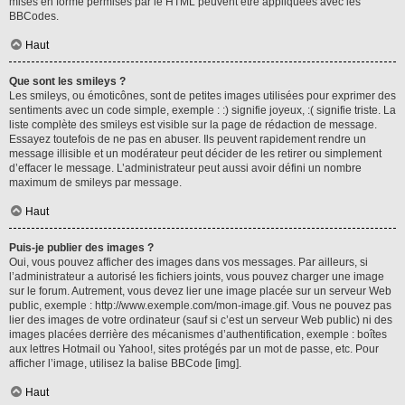
mises en forme permises par le HTML peuvent être appliquées avec les
BBCodes.
Haut
Que sont les smileys ?
Les smileys, ou émoticônes, sont de petites images utilisées pour exprimer des
sentiments avec un code simple, exemple : :) signifie joyeux, :( signifie triste. La
liste complète des smileys est visible sur la page de rédaction de message.
Essayez toutefois de ne pas en abuser. Ils peuvent rapidement rendre un
message illisible et un modérateur peut décider de les retirer ou simplement
d’effacer le message. L’administrateur peut aussi avoir défini un nombre
maximum de smileys par message.
Haut
Puis-je publier des images ?
Oui, vous pouvez afficher des images dans vos messages. Par ailleurs, si
l’administrateur a autorisé les fichiers joints, vous pouvez charger une image
sur le forum. Autrement, vous devez lier une image placée sur un serveur Web
public, exemple : http://www.exemple.com/mon-image.gif. Vous ne pouvez pas
lier des images de votre ordinateur (sauf si c’est un serveur Web public) ni des
images placées derrière des mécanismes d’authentification, exemple : boîtes
aux lettres Hotmail ou Yahoo!, sites protégés par un mot de passe, etc. Pour
afficher l’image, utilisez la balise BBCode [img].
Haut