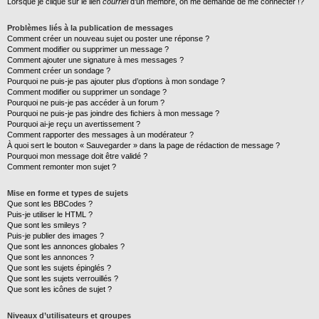
Lorsque je clique sur le lien
courriel
d’un membre, on me demande de me connecter !?
Problèmes liés à la publication de messages
Comment créer un nouveau sujet ou poster une réponse ?
Comment modifier ou supprimer un message ?
Comment ajouter une signature à mes messages ?
Comment créer un sondage ?
Pourquoi ne puis-je pas ajouter plus d’options à mon sondage ?
Comment modifier ou supprimer un sondage ?
Pourquoi ne puis-je pas accéder à un forum ?
Pourquoi ne puis-je pas joindre des fichiers à mon message ?
Pourquoi ai-je reçu un avertissement ?
Comment rapporter des messages à un modérateur ?
À quoi sert le bouton « Sauvegarder » dans la page de rédaction de message ?
Pourquoi mon message doit être validé ?
Comment remonter mon sujet ?
Mise en forme et types de sujets
Que sont les BBCodes ?
Puis-je utiliser le HTML ?
Que sont les smileys ?
Puis-je publier des images ?
Que sont les annonces globales ?
Que sont les annonces ?
Que sont les sujets épinglés ?
Que sont les sujets verrouillés ?
Que sont les icônes de sujet ?
Niveaux d’utilisateurs et groupes