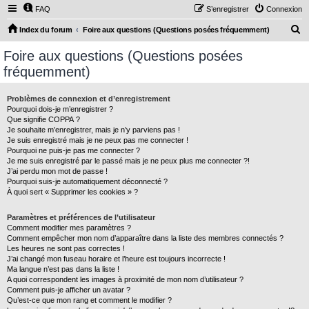
FAQ
S’enregistrer
Connexion
R
Index du forum
Foire aux questions (Questions posées fréquemment)
e
Foire aux questions (Questions posées
c
fréquemment)
h
e
Problèmes de connexion et d’enregistrement
Pourquoi dois-je m’enregistrer ?
r
Que signifie COPPA ?
c
Je souhaite m’enregistrer, mais je n’y parviens pas !
Je suis enregistré mais je ne peux pas me connecter !
h
Pourquoi ne puis-je pas me connecter ?
Je me suis enregistré par le passé mais je ne peux plus me connecter ?!
e
J’ai perdu mon mot de passe !
r
Pourquoi suis-je automatiquement déconnecté ?
À quoi sert « Supprimer les cookies » ?
Paramètres et préférences de l’utilisateur
Comment modifier mes paramètres ?
Comment empêcher mon nom d’apparaître dans la liste des membres connectés ?
Les heures ne sont pas correctes !
J’ai changé mon fuseau horaire et l’heure est toujours incorrecte !
Ma langue n’est pas dans la liste !
A quoi correspondent les images à proximité de mon nom d’utilisateur ?
Comment puis-je afficher un avatar ?
Qu’est-ce que mon rang et comment le modifier ?