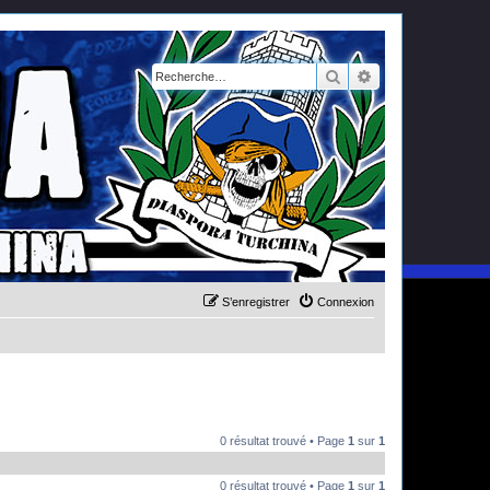
Rechercher
Recherche avanc
S’enregistrer
Connexion
0 résultat trouvé • Page
1
sur
1
0 résultat trouvé • Page
1
sur
1