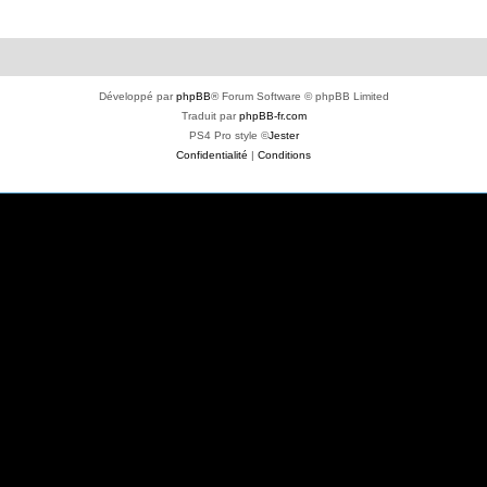
Développé par
phpBB
® Forum Software © phpBB Limited
Traduit par
phpBB-fr.com
PS4 Pro style ©
Jester
Confidentialité
|
Conditions