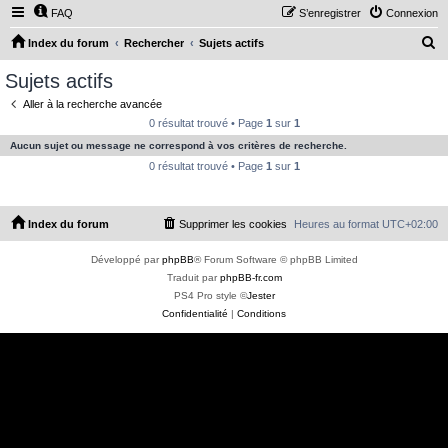
FAQ
S’enregistrer
Connexion
R
Index du forum
Rechercher
Sujets actifs
e
Sujets actifs
c
Aller à la recherche avancée
h
0 résultat trouvé • Page
1
sur
1
e
Aucun sujet ou message ne correspond à vos critères de recherche.
r
0 résultat trouvé • Page
1
sur
1
c
h
Index du forum
Supprimer les cookies
Heures au format
UTC+02:00
e
r
Développé par
phpBB
® Forum Software © phpBB Limited
Traduit par
phpBB-fr.com
PS4 Pro style ©
Jester
Confidentialité
|
Conditions