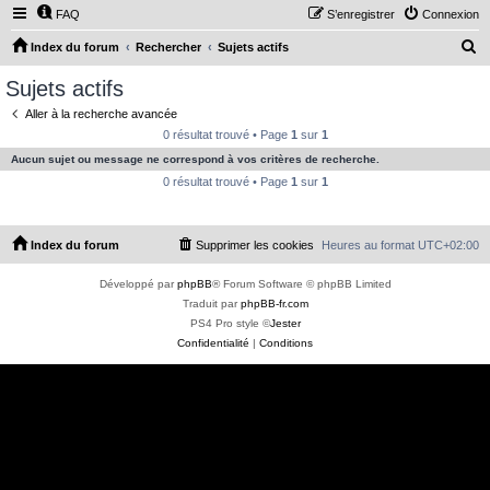
FAQ
S’enregistrer
Connexion
R
Index du forum
Rechercher
Sujets actifs
e
Sujets actifs
c
Aller à la recherche avancée
h
0 résultat trouvé • Page
1
sur
1
e
Aucun sujet ou message ne correspond à vos critères de recherche.
r
0 résultat trouvé • Page
1
sur
1
c
h
Index du forum
Supprimer les cookies
Heures au format
UTC+02:00
e
r
Développé par
phpBB
® Forum Software © phpBB Limited
Traduit par
phpBB-fr.com
PS4 Pro style ©
Jester
Confidentialité
|
Conditions