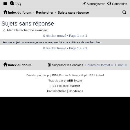
FAQ
S’enregistrer
Connexion
R
Index du forum
Rechercher
Sujets sans réponse
e
Sujets sans réponse
c
Aller à la recherche avancée
h
0 résultat trouvé • Page
1
sur
1
e
Aucun sujet ou message ne correspond à vos critères de recherche.
r
0 résultat trouvé • Page
1
sur
1
c
h
Index du forum
Supprimer les cookies
Heures au format
UTC+02:00
e
r
Développé par
phpBB
® Forum Software © phpBB Limited
Traduit par
phpBB-fr.com
PS4 Pro style ©
Jester
Confidentialité
|
Conditions