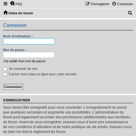
FAQ
S’enregistrer
Connexion
R
Index du forum
e
Connexion
c
h
Nom d’utilisateur :
e
r
Mot de passe :
c
J’ai oublié mon mot de passe
h
Se souvenir de moi
e
Cacher mon statut en ligne pour cette session
r
S’ENREGISTRER
Vous devez être enregistré pour vous connecter. L’enregistrement ne prend
que quelques secondes et augmente vos possibilités. L’administrateur du
forum peut également accorder des permissions additionnelles aux membres
du forum. Avant de vous enregistrer, assurez-vous d’avoir pris connaissance
de nos conditions d’utilisation et de notre politique de vie privée. Assurez-vous
de bien lire tout le règlement du forum.