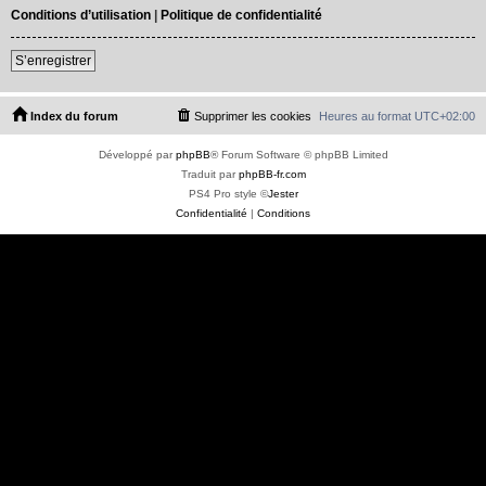
Conditions d’utilisation
|
Politique de confidentialité
S’enregistrer
Index du forum
Supprimer les cookies
Heures au format
UTC+02:00
Développé par
phpBB
® Forum Software © phpBB Limited
Traduit par
phpBB-fr.com
PS4 Pro style ©
Jester
Confidentialité
|
Conditions