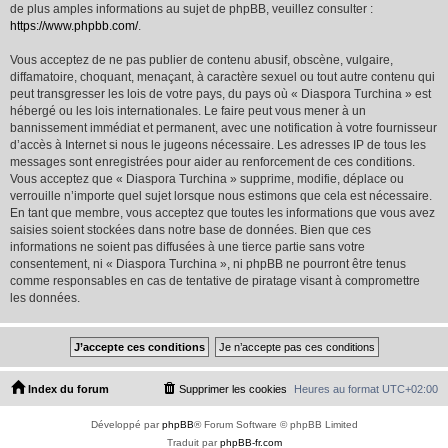
de plus amples informations au sujet de phpBB, veuillez consulter :
https://www.phpbb.com/
.
Vous acceptez de ne pas publier de contenu abusif, obscène, vulgaire,
diffamatoire, choquant, menaçant, à caractère sexuel ou tout autre contenu qui
peut transgresser les lois de votre pays, du pays où « Diaspora Turchina » est
hébergé ou les lois internationales. Le faire peut vous mener à un
bannissement immédiat et permanent, avec une notification à votre fournisseur
d’accès à Internet si nous le jugeons nécessaire. Les adresses IP de tous les
messages sont enregistrées pour aider au renforcement de ces conditions.
Vous acceptez que « Diaspora Turchina » supprime, modifie, déplace ou
verrouille n’importe quel sujet lorsque nous estimons que cela est nécessaire.
En tant que membre, vous acceptez que toutes les informations que vous avez
saisies soient stockées dans notre base de données. Bien que ces
informations ne soient pas diffusées à une tierce partie sans votre
consentement, ni « Diaspora Turchina », ni phpBB ne pourront être tenus
comme responsables en cas de tentative de piratage visant à compromettre
les données.
Index du forum
Supprimer les cookies
Heures au format
UTC+02:00
Développé par
phpBB
® Forum Software © phpBB Limited
Traduit par
phpBB-fr.com