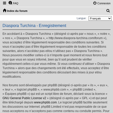
FAQ
Connexion
R
Index du forum
e
Langue :
c
Diaspora Turchina - Enregistrement
h
En accédant à « Diaspora Turchina » (désigné ci-après par « nous », « notre »,
e
« nos », « Diaspora Turchina », « http://www.diaspora-turchina.com/forum »),
r
vous acceptez d’être légalement responsable des conditions suivantes. Si
vous n’acceptez pas d’être légalement responsable de toutes les conditions
c
suivantes, alors n’accédez pas et/ou n’utilisez pas « Diaspora Turchina ».
h
Nous pouvons modifier celles-ci à n’importe quel moment et nous ferons tout
e
pour que vous en soyez informé, bien qu’il soit prudent de vérifier
régulièrement celles-ci par vous-même. Si vous continuez d’utiliser « Diaspora
r
Turchina » alors que des changements ont été effectués, vous acceptez d’être
légalement responsable des conditions découlant des mises à jour et/ou
modifications.
Nos forums sont développés par phpBB (désigné ci-après par « ils », « eux »,
« leur », « logiciel phpBB », « www.phpbb.com », « phpBB Limited »,
« Équipes phpBB ») qui est un script libre de forum, déclaré sous la licence «
GNU General Public License v2
» (désigné ci-après par « GPL ») et qui peut
être téléchargé depuis
www.phpbb.com
. Le logiciel phpBB facilite seulement
les discussions sur Internet. phpBB Limited n’est pas responsable de ce que
nous acceptons ou n’acceptons pas comme contenu ou conduite permis. Pour