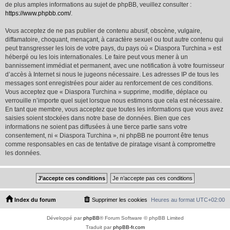
de plus amples informations au sujet de phpBB, veuillez consulter :
https://www.phpbb.com/
.
Vous acceptez de ne pas publier de contenu abusif, obscène, vulgaire,
diffamatoire, choquant, menaçant, à caractère sexuel ou tout autre contenu qui
peut transgresser les lois de votre pays, du pays où « Diaspora Turchina » est
hébergé ou les lois internationales. Le faire peut vous mener à un
bannissement immédiat et permanent, avec une notification à votre fournisseur
d’accès à Internet si nous le jugeons nécessaire. Les adresses IP de tous les
messages sont enregistrées pour aider au renforcement de ces conditions.
Vous acceptez que « Diaspora Turchina » supprime, modifie, déplace ou
verrouille n’importe quel sujet lorsque nous estimons que cela est nécessaire.
En tant que membre, vous acceptez que toutes les informations que vous avez
saisies soient stockées dans notre base de données. Bien que ces
informations ne soient pas diffusées à une tierce partie sans votre
consentement, ni « Diaspora Turchina », ni phpBB ne pourront être tenus
comme responsables en cas de tentative de piratage visant à compromettre
les données.
Index du forum
Supprimer les cookies
Heures au format
UTC+02:00
Développé par
phpBB
® Forum Software © phpBB Limited
Traduit par
phpBB-fr.com