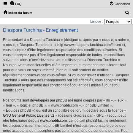
FAQ
Connexion
R
Index du forum
e
Langue :
c
Diaspora Turchina - Enregistrement
h
En accédant à « Diaspora Turchina » (désigné ci-après par « nous », « notre »,
e
« nos », « Diaspora Turchina », « http://www.diaspora-turchina.com/forum »),
r
vous acceptez d’être légalement responsable des conditions suivantes. Si
vous n’acceptez pas d’être légalement responsable de toutes les conditions
c
suivantes, alors n’accédez pas et/ou n’utilisez pas « Diaspora Turchina ».
h
Nous pouvons modifier celles-ci à n’importe quel moment et nous ferons tout
e
pour que vous en soyez informé, bien qu’il soit prudent de vérifier
régulièrement celles-ci par vous-même. Si vous continuez d’utiliser « Diaspora
r
Turchina » alors que des changements ont été effectués, vous acceptez d’être
légalement responsable des conditions découlant des mises à jour et/ou
modifications.
Nos forums sont développés par phpBB (désigné ci-après par « ils », « eux »,
« leur », « logiciel phpBB », « www.phpbb.com », « phpBB Limited »,
« Équipes phpBB ») qui est un script libre de forum, déclaré sous la licence «
GNU General Public License v2
» (désigné ci-après par « GPL ») et qui peut
être téléchargé depuis
www.phpbb.com
. Le logiciel phpBB facilite seulement
les discussions sur Internet. phpBB Limited n’est pas responsable de ce que
nous acceptons ou n’acceptons pas comme contenu ou conduite permis. Pour