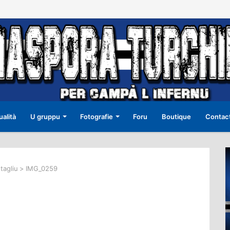
ualità
U gruppu
Fotografie
Foru
Boutique
Contac
tagliu
>
IMG_0259