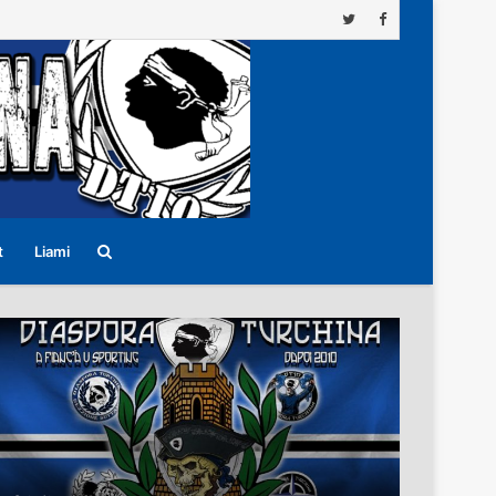
Search
t
Liami
for
22/04