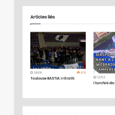
Articles liés
18/06
819
12/03
Toulouse BASTIA: I ritratti
I turchini da