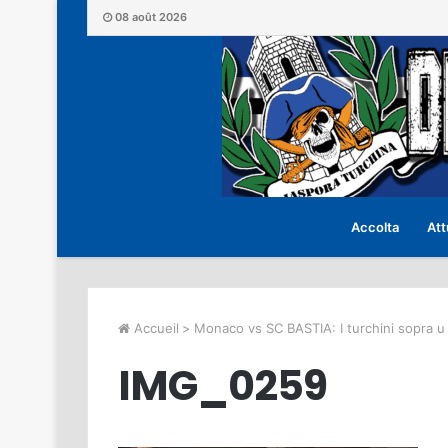
08 août 2026
Accolta
Att
Accueil
>
Monaco vs SC BASTIA: I turchini sopra u 
IMG_0259