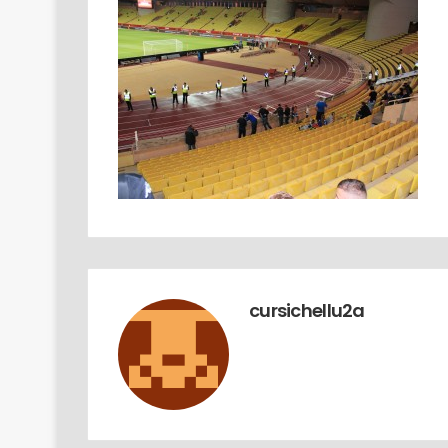
18/03
U novu sitiu di a Diaspora Turchi
cursichellu2a