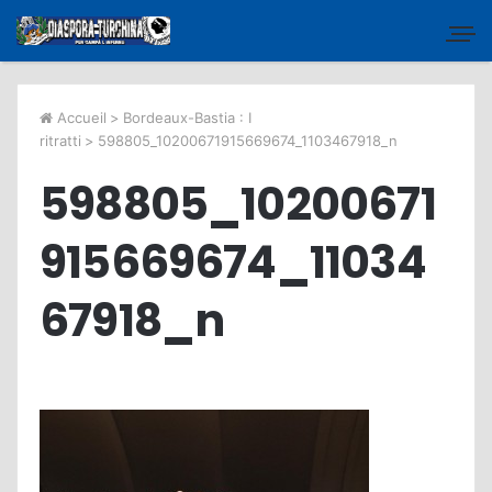
Accueil
>
Bordeaux-Bastia : I
ritratti
>
598805_10200671915669674_1103467918_n
598805_10200671
915669674_11034
67918_n