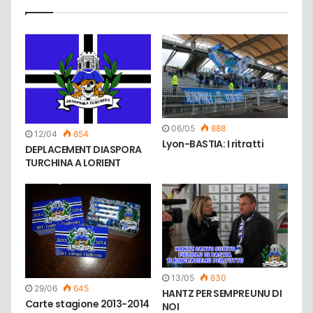
06/05
888
12/04
854
Lyon-BASTIA: I ritratti
DEPLACEMENT DIASPORA
TURCHINA A LORIENT
13/05
830
29/06
645
HANTZ PER SEMPRE UNU DI
Carte stagione 2013-2014
NOI