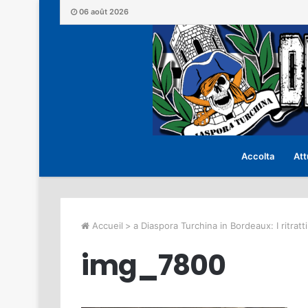
06 août 2026
Accolta
Att
Accueil
>
a Diaspora Turchina in Bordeaux: I ritratti
img_7800