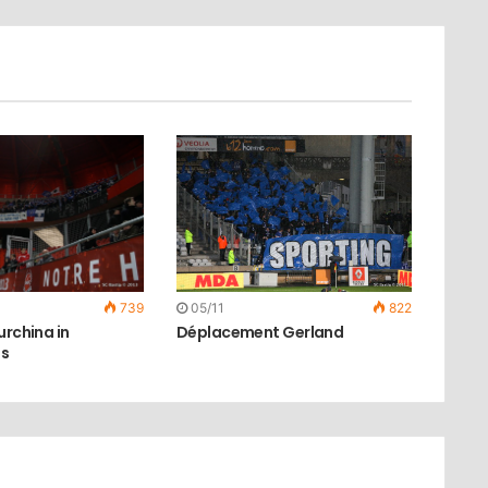
05/11
822
739
Déplacement Gerland
urchina in
es