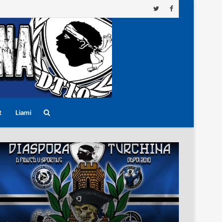
Search
t
Liami
for
22/04