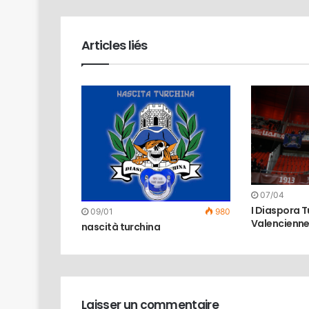
Articles liés
07/04
I Diaspora T
09/01
980
Valencienn
nascità turchina
Laisser un commentaire