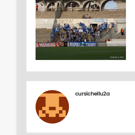
18/03
U novu sitiu di a Diaspora Turchi
cursichellu2a