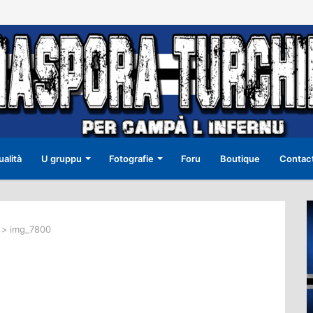
ualità
U gruppu
Fotografie
Foru
Boutique
Contac
>
img_7800