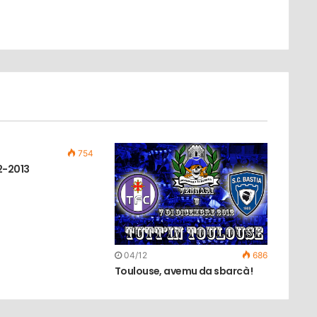
754
2-2013
04/12
686
Toulouse, avemu da sbarcà !