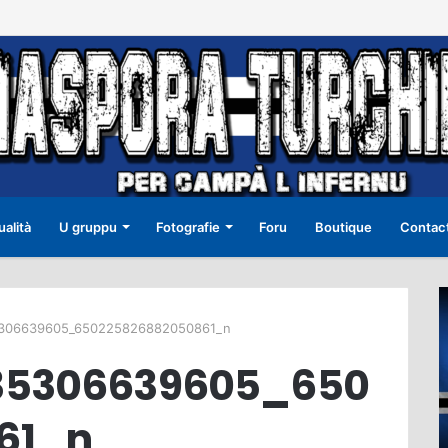
ualità
U gruppu
Fotografie
Foru
Boutique
Contac
5306639605_650225826882050861_n
35306639605_650
61_n