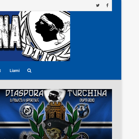
Search
t
Liami
for
22/04