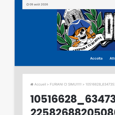
09 août 2026
Accolta
Att
Accueil
>
FURIANI CI SIMU!!!!!
>
10516628_63473
10516628_6347
2258268820508