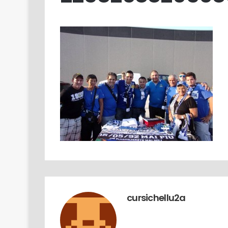
18/03
U novu sitiu di a Diaspora Turchi
cursichellu2a