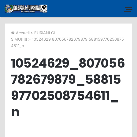
Accueil
>
FURIANI CI
SIMU!!!!!
>
10524629_807056782679879_588159770250875
4611_n
10524629_807056
782679879_58815
97702508754611_
n