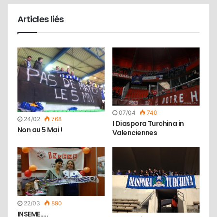
Articles liés
07/04
740
24/02
768
I Diaspora Turchina in
Non au 5 Mai !
Valenciennes
22/03
890
INSEME…..