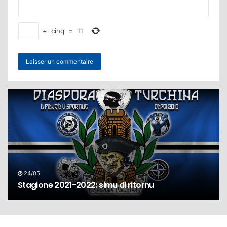
+
cinq
=
11
24/05
Stagione 2021-2022: simu di ritornu