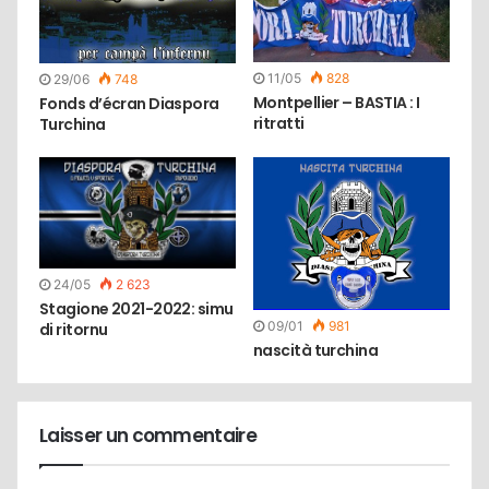
11/05
828
29/06
748
Montpellier – BASTIA : I
Fonds d’écran Diaspora
ritratti
Turchina
24/05
2 623
Stagione 2021-2022: simu
09/01
981
di ritornu
nascità turchina
Laisser un commentaire